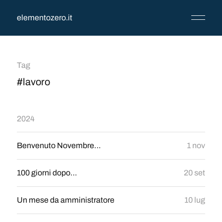
elementozero.it
Tag
#lavoro
2024
Benvenuto Novembre…
1 nov
100 giorni dopo…
20 set
Un mese da amministratore
10 lug