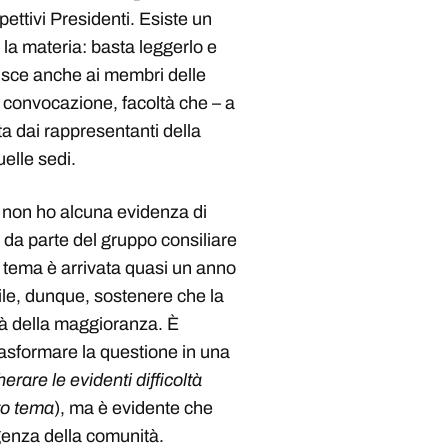
ettivi Presidenti. Esiste un
la materia: basta leggerlo e
isce anche ai membri delle
 convocazione, facoltà che – a
ta dai rappresentanti della
elle sedi.
, non ho alcuna evidenza di
n da parte del gruppo consiliare
l tema è arrivata quasi un anno
cile, dunque, sostenere che la
tà della maggioranza. È
trasformare la questione in una
rare le evidenti difficoltà
to tema
), ma è evidente che
genza della comunità.