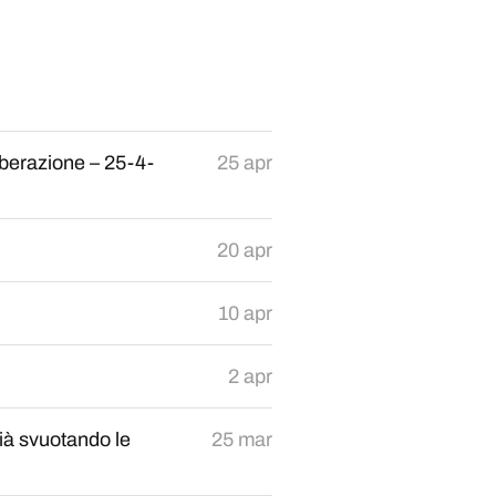
iberazione – 25-4-
25 apr
20 apr
10 apr
2 apr
 già svuotando le
25 mar