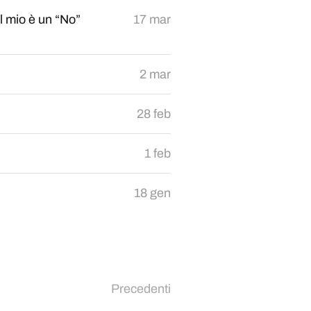
l mio è un “No”
17 mar
2 mar
28 feb
1 feb
18 gen
Precedenti