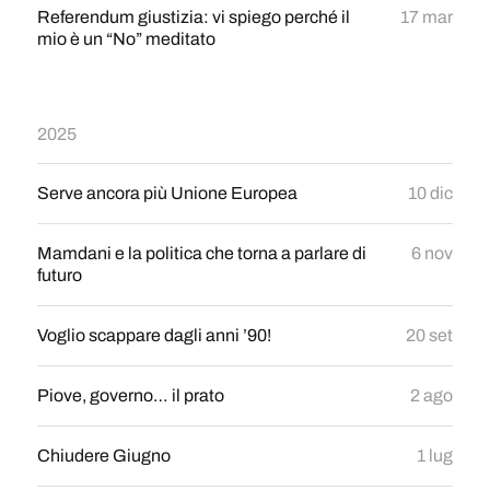
Referendum giustizia: vi spiego perché il
17 mar
mio è un “No” meditato
2025
Serve ancora più Unione Europea
10 dic
Mamdani e la politica che torna a parlare di
6 nov
futuro
Voglio scappare dagli anni ’90!
20 set
Piove, governo… il prato
2 ago
Chiudere Giugno
1 lug